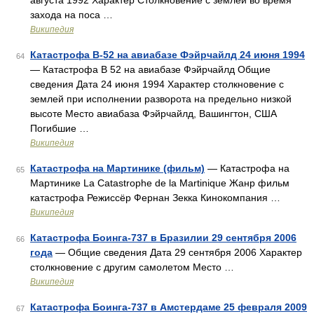
августа 1992 Характер Столкновение с землёй во время
захода на поса …
Википедия
Катастрофа B-52 на авиабазе Фэйрчайлд 24 июня 1994
64
— Катастрофа B 52 на авиабазе Фэйрчайлд Общие
сведения Дата 24 июня 1994 Характер столкновение с
землей при исполнении разворота на предельно низкой
высоте Место авиабаза Фэйрчайлд, Вашингтон, США
Погибшие …
Википедия
Катастрофа на Мартинике (фильм)
— Катастрофа на
65
Мартинике La Catastrophe de la Martinique Жанр фильм
катастрофа Режиссёр Фернан Зекка Кинокомпания …
Википедия
Катастрофа Боинга-737 в Бразилии 29 сентября 2006
66
года
— Общие сведения Дата 29 сентября 2006 Характер
столкновение с другим самолетом Место …
Википедия
Катастрофа Боинга-737 в Амстердаме 25 февраля 2009
67